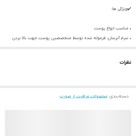
✔️ویژگی ها:
• مناسب انواع پوست
• سرم آبرسان، فرموله شده توسط متخصصین پوست جهت بالا بردن
سطح رطوبت پوست و حفظ آن در طول 24 ساعت
• بهبود شفافیت و نرمی پوست
نظرات
• بافت ژلی و بسیار سبک و زودجذب، خنک کننده و شاداب کننده پوست
• حاوی آنتی اکسیدان و عصاره های گیاهان سوئدی، ویتامین های A، C،
E، و تکنولوژی مخصوص جهت حبس رطوبت در پوست
• 30 میل
دسته‌بندی
:
محصولات مراقبت از صورت