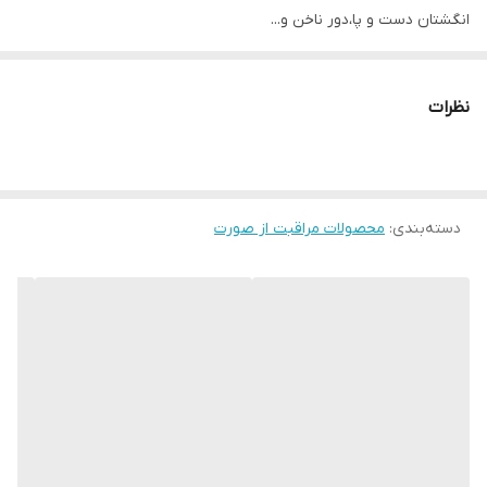
انگشتان دست و پا،دور ناخن و...
درمانگر سریع زخمهای بدن و بهبود معجزه آسای زخم
محصولی که هرکس یک عدد باید همیشه همراهش داشته باشد
نظرات
دسته‌بندی
:
محصولات مراقبت از صورت