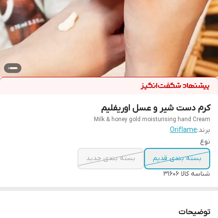
کرم دست شیر و عسل اوریفلیم
Milk & honey gold moisturising hand Cream
برند:
Oriflame
نوع
بسته بندی قدیم
بسته بندی جدید
شناسه کالا
31606
توضیحات