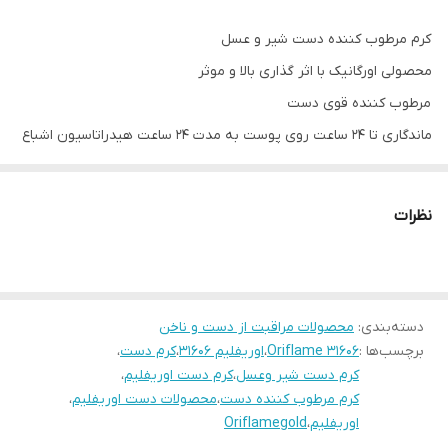
کرم مرطوب کننده دست شیر و عسل
محصولی اورگانیک با اثر گذاری بالا و موثر
مرطوب کننده قوی دست
ماندگاری تا 24 ساعت روی پوست به مدت ۲۴ ساعت هیدراتاسیون اشباع
دست
نرمی و لطافت و شفافیت پوست
نظرات
مخصوص پوست های خشك و خشن
دسته‌بندی
:
محصولات مراقبت از دست و ناخن
برچسب‌ها :
Oriflame 31606
،
اوریفلیم 31606
،
کرم دست
،
کرم دست شیر وعسل
،
کرم دست اوریفلیم
،
کرم مرطوب کننده دست
،
محصولات دست اوریفلیم
،
اوریفلیم
،
Oriflamegold