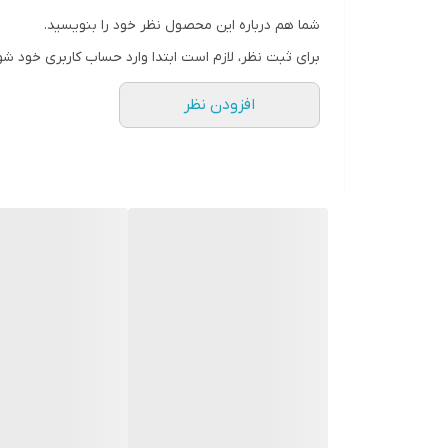
شما هم درباره این محصول نظر خود را بنویسید.
22 کاره :
برای ثبت نظر، لازم است ابتدا وارد حساب کاربری خود شو
🔸آماده سازى مو براى حالت دادن
افزودن نظر
🔸کمک می کند تا از شكستن مو در برابر براشینگ محاف
🔸 از موھای رنگ شده محافظت کند
🔸کمک می کند تا از آسیب ھای گرما جلوگیری شود
🔸کمک می کند تا از اسیب ھاى موخوره جلوگیرى نمايد
🔸کمک به حفظ و مراقبت از کوتیکول مو
🔸 مو در برابر عوامل آسیب رسان خارجى مراقبت كند
🔸 موھايي صافتر و نرمتر را تجربه كنید
🔸 موھا نرمتر ھستند
🔸شفافیت موھا را افزايش میدھد-91 ٪موافق
🔸کنترل وزى مو 89 ٪موافق
🔸اثر ضد الکتریسیته ساکن