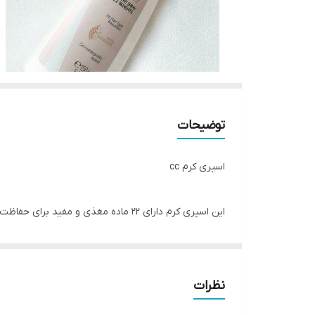
توضیحات
اسپری کرم cc
این اسپری کرم دارای 22 ماده مغذی 
همراه امگا 6 میباشد.
حفاظت قوی از ساقه مو در مقابل خشکی و شکستگی و موخو
کننده - استحکام بخش و حالت دهنده قوی
نظرات
بعد از حمام روی موی نیمه مرطوب یا حتی خشک نیز میتو