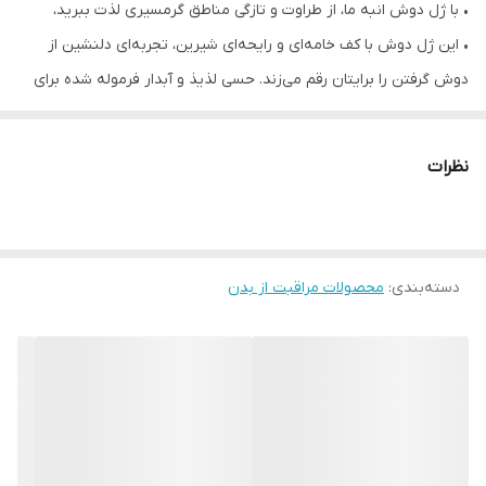
• با ژل دوش انبه ما، از طراوت و تازگی مناطق گرمسیری لذت ببرید،
• این ژل دوش با کف خامه‌ای و رایحه‌ای شیرین، تجربه‌ای دلنشین از
دوش گرفتن را برایتان رقم می‌زند. حسی لذیذ و آبدار فرموله شده برای
زیست‌تخریب‌پذیر* PH متعادل و از نظر پوستی آزمایش شده
نظرات
دسته‌بندی
:
محصولات مراقبت از بدن