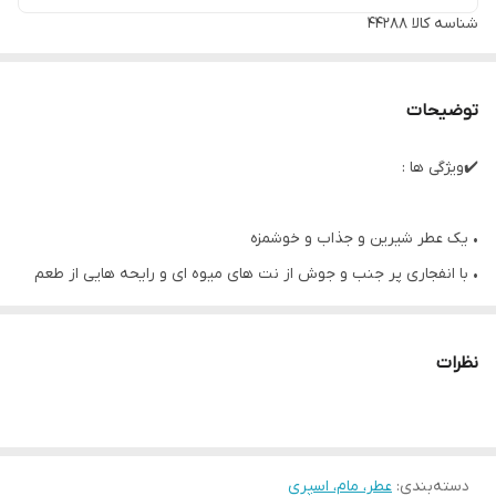
شناسه کالا
44288
توضیحات
✔️ویژگی ها :
• یک عطر شیرین و جذاب و خوشمزه
• با انفجاری پر جنب و جوش از نت های میوه ای و رایحه هایی از طعم
کاراملی شیری
• رایحه ای دلپذیر با ترکیب از شیرینی های فریبنده
نظرات
• رایحه شرقی با نت های آب نبات هلو ، رز صورتی ، سس کارامل
• حاوی الکل با منبع طبیعی
• طراحی شده پیرامون رایحه دلپذیر سس کارامل
• 50 میل
دسته‌بندی
:
عطر، مام، اسپری