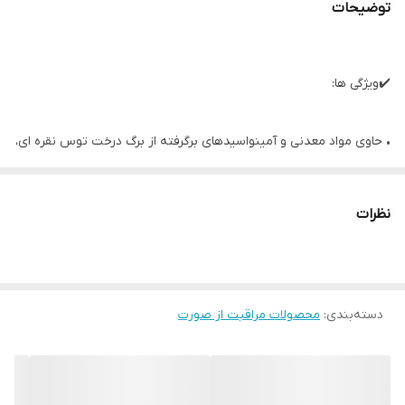
توضیحات
✔️ویژگی ها:
• حاوی مواد معدنی و آمینواسیدهای برگرفته از برگ درخت توس نقره ای،
امگا 3 و 6 و اسیدهای چرب برگرفته از بذر کتان
• بازسازی کننده لایه محافظ پوست در طول شب
نظرات
• دارای تکنولوژی مولتی رینیوال 8 جهت مبارزه با نشانه های پیری
• حاوی مواد مغذی مفید برای پوست
• مقابله با علائم قابل مشاهده پیری
دسته‌بندی
:
• لیفت کننده و سفت کننده پوست
محصولات مراقبت از صورت
• فرموله شده توسط متخصصین پوست
• بافت غنی و خامه ای زودجذب و نرم کننده پوست
• 50میل