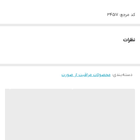
کد مرجع: 34517
سرم صورت انرژی بخش و شاداب کننده پوست
نظرات
بسیار زود جذب، بدون چربی
جلوگیری از ایجاد چروک و از بین برنده چروکها ریز پوست
آبرسان قوی و سریع پوست
دسته‌بندی
:
مات کننده پوست
محصولات مراقبت از صورت
کاهش دهنده منافذ پوست
مناسب برای استفاده زیر کرم پودر برای آبرسانی و صاف شدن پوست
ترکیبات:
- اسید هیالورونیک
- عصاره سلولهای بنیادی Acai