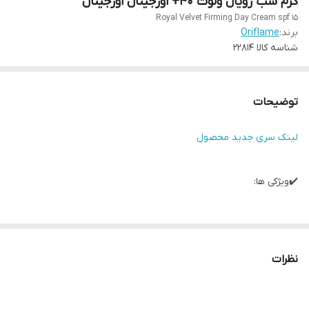
کرم شب رویال ولوت 40+ اورجینال اورجینال
Royal Velvet Firming Day Cream spf 15
برند:
Oriflame
شناسه کالا
22814
توضیحات
لینک سری جدید محصول
✔️ویژکی ها:
• مخصوص خانم های ۴۰ سال به بالا
• کرم روز جدید و پیشرفته با فرمولاسیون غنی جهت تقویت و آبرسانی
نظرات
پوست
• غنی شده با عصاره زنبق و سوسن، که به پوست شما احساس نرمی،