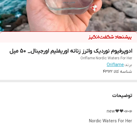
ادوپرفیوم نوردیک واترز زنانه اوریفلیم اورجینال_ 50 میل
Oriflame Nordic Waters For Her
برند:
Oriflame
شناسه کالا
43122
توضیحات
📣📣❤️❤️new
Nordic Waters For Her