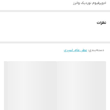
ادوپرفیوم نوردیک واترز
گلی و زنانه و متشکل از رایحه هایی
درخشان مرکبات و آب شیرین که حس نشاط از لمس آب خنک را روی
نظرات
پوست شما ایجاد می کند.
عطری با طراوت که شما را به سرزمینی جادویی و پرآب می برد.
دسته‌بندی
:
یک عطر زنانه با طراوت
عطر، مام، اسپری
برای مدت طولانی روی پوست باقی می ماند
با عصاره لیمو
با نت های گلی از گلبرگ های یاس
با ذره ای از مشک سفید
محصور در یک بطری زیبا، ادای احترام به سادگی و زیبایی طبیعت است
ترکیبی از رایحه گلی، میوه ای و چوبی