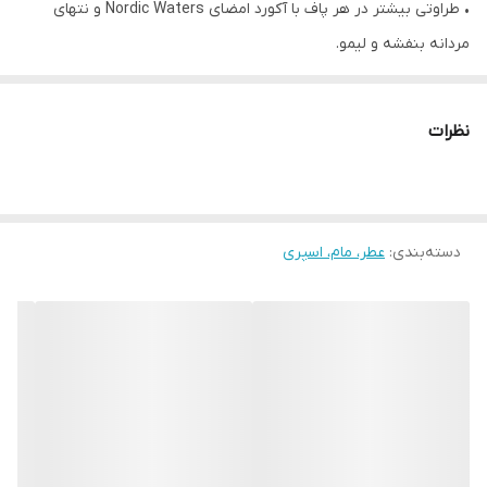
• طراوتی بیشتر در هر پاف با آکورد امضای Nordic Waters و نتهای
مردانه بنفشه و لیمو.
• در طراوت آبهای سرزنده سوئد غرق شوید.
• نوردیک واترز نت های آبی و ماندگار ادو پرفیوم را ترکیب می کند.
نظرات
• شیرجه رفتن در طراوت آب! آب های نوردیک
• ادوپرفیوم با ماندگاری و طراوت فوق العاده.
• احساس کنید که احساساتتان دوباره شعله ور می شوند
دسته‌بندی
:
عطر، مام، اسپری
• آکورد انحصاری توسط عطرساز Fabrice Pellegren بر اساس مولکول
Cascalone
ساخته شده است ( مولکول آبی جدید به نام اکوزون با حس طراوت و
تازگی را استشمام خواهید کرد) که احساس طراوت و گرمی را روی پوست
ایجاد می کند.
• رنگ آب، طرحی تازه از بطری که تجسم تنوع مناطق آبی سوئد است.
• از دریاهای متلاطم تا سطح دریاچه ها