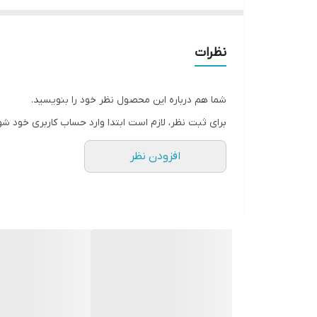
• افزایش طول مژه ها تا 77 درصد بیشتر
• ویتامینه، تغذیه کننده و محافظت کننده
• رنگدانه های قوی و کاملا مشکی
نظرات
• حاوی روغن زیتون
• حاوی مواد مغذی تقویت کننده مژه ها
شما هم درباره این محصول نظر خود را بنویسید.
• برس جدا کننده مژه‌ها
برای ثبت نظر، لازم است ابتدا وارد حساب کاربری خود شو
• بدون ریزش و پخش شدن
افزودن نظر
• بدون ایجاد حس سنگینی
• ماندگاری بالا
• 8 میل