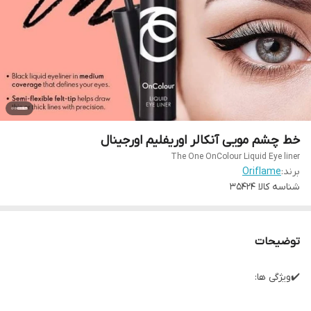
خط چشم مویی آنکالر اوریفلیم اورجینال
The One OnColour Liquid Eye liner
برند:
Oriflame
شناسه کالا
35424
توضیحات
✔️ویژگی ها: