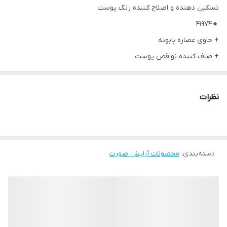
تسکین دهنده و اصلاح کننده رنگ پوست
🔸41974
+ حاوی عصاره بابونه
+ صاف کننده نواقص پوست
مشخصات پرایمر میکاپ پرو اوریفلیم
نظرات
اصلاح ناهماهنگی های رنگی پوست مانند لکه ها
یکدست و هموار کردن رنگ
آماده سازی برای آرایش صاف و ماندگار
دسته‌بندی
:
محو نواقص صورت
محصولات آرایش صورت
حاوی عصاره بابونه
کاهش التهاب پوستی و تسکین پوست