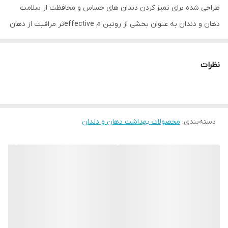
طراحی شده برای تمیز کردن دندان های حساس و محافظت از سلامت
دهان و دندان به عنوان بخشی از روتین م effectiveثر مراقبت از دهان
؛ مسواک نرم با برس بسیار نرم. موهای لاستیکی برای از بین بردن لکه
های روی دندان ؛ پاک کننده زبان لاستیکی به پاکسازی باکتری های روی
نظرات
زبان کمک می کند. تیغه های بسیار نازک هنگام ماساژ لثه ها به آرامی
دندان ها را تمیز می کند. دستگیره لاستیکی یک دستگیره ارگونومیک را
فراهم می کند.
دسته‌بندی
:
محصولات بهداشت دهان و دندان