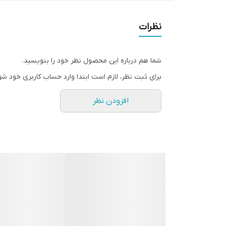
مسواک زدن با این خمیر لذت بخش خواهد بود.
به لطف مصرف روزانه فلوراید توصیه شده ، به آرامی دند
نظرات
💥مناسب برای کودکان بین 2 تا 6 سال.
رایحه دلپذیر توت فرنگی
شما هم درباره این محصول نظر خود را بنویسید.
حاوی مقدار توصیه شده روزانه فلوراید برای محافظت ا
برای ثبت نظر، لازم است ابتدا وارد حساب کاربری خود شو
انقضا۵/۲۰۲۴
افزودن نظر