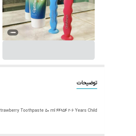
توضیحات
Strawberry Toothpaste 50 ml 44954 2-6 Years Child
بگذارید بچه ها بیشتر بخندند! ☺️🤩🥳