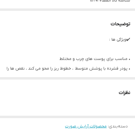
شناسه کالا
انقضا11/2027
توضیحات
✔️ویژگی ها :
• مناسب برای پوست های چرب و مختلط
• پودر فشرده با پوشش متوسط ، خطوط ریز را محو می کند ، نقص ها را
پنهان می کند و ماندگاری تا 10 ساعت را فراهم می کند.
• با مکمل پودر Mattifying ، براقیت پوست را جذب می کند و به پوست
نظرات
حالت مات می بخشد.
• با اسفنج مخصوص خود کاربردی آسان را ارائه می دهد.
دسته‌بندی
:
محصولات آرایش صورت