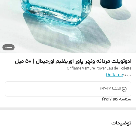
ادوتویلت مردانه ونچر پاور اوریفلیم اورجینال | 50 میل
Oriflame Venture Power Eau de Toilette
برند:
Oriflame
انقضا ۱۱/۲۰۲۷
شناسه کالا
42517
توضیحات