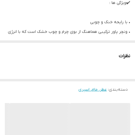
✔️ویژگی ها :
• با رایحه خنک و چوبی
• ونچر پاور ترکیبی هماهنگ از بوی چرم و چوب خشک است که با انرژی
قوی شیره هل سیاه که بویی قوی و ماندگار دارد ترکیب شده است.
• دانه های هل به قابلیت قدرت دادن معروف هستند.
نظرات
• نت ابتدایی: برگاموت و لیمو
• نت میانی: آویشن قرمز و بنفش
• نت پایانی: هل و چوب صندل
• 100 میل
دسته‌بندی
:
عطر، مام، اسپری