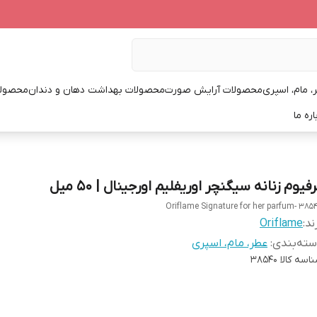
، مام، اسپری
محصولات آرایش صورت
محصولات بهداشت دهان و دندان
محصولا
اره ما
فیوم زنانه سیگنچر اوریفلیم اورجینال | 50 میل
Oriflame Signature for her parfum- 385
ند:
Oriflame
ته‌بندی
:
عطر، مام، اسپری
اسه کالا
38540