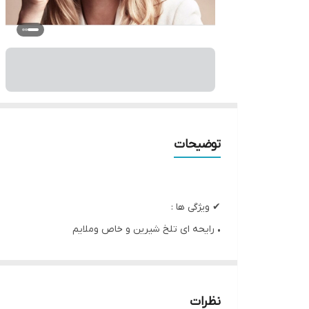
توضیحات
✔ ویژگی ها :
• رایحه ای‌ تلخ شیرین و‌ خاص و‌ملایم
• رایحه تلفیقی سنتی و مدرن
• رایحه ملایم تلخ و شیرین
• تشکیل شده از فلفل صورتی، اسطوخودوس و چوب ص
نظرات