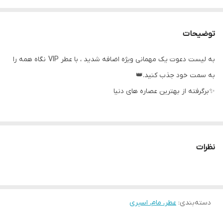
توضیحات
به لیست دعوت یک مهمانی ویژه اضافه شدید ، با عطر VIP نگاه همه را
به سمت خود جذب کنید.👑
✨برگرفته از بهترین عصاره های دنیا
🍓گرم و شیرین🍫
🥥ترکیب رایحه شرقی از گل توت فرنگی شیرین و وانیل و آب نارگیل😋
نظرات
دسته‌بندی
:
عطر، مام، اسپری