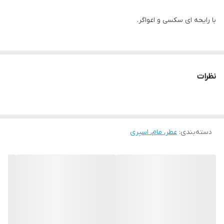
با رایحه ای سکسی و اغواگر.
از عصاره فلفل فرنگی، بوربن، گل شمعدانی، چوب و زنجبیل آتشین.
نظرات
همراه با رایحه ی پرطراوت دریا.
این عطر به این دلیل که از طرفی طراوت و شادابی دارد و از طرف دیگر تم
دسته‌بندی
:
تقریبا گرم و اسپایسی دارد،
عطر، مام، اسپری
براساس آرای مردمی در تمام فصول یک گزینه ی مناسب است.
با طراحی بسیار زیبا و ماندگاری و پخش خوب