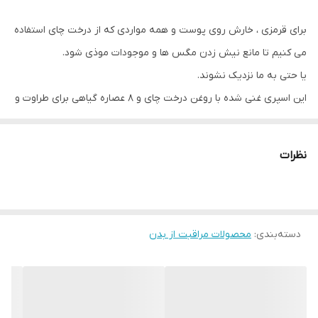
برای قرمزی ، خارش روی پوست و همه مواردی که از درخت چای استفاده
می کنیم تا مانع نیش زدن مگس ها و موجودات موذی شود.
یا حتی به ما نزدیک نشوند.
این اسپری غنی شده با روغن درخت چای و 8 عصاره گیاهی برای طراوت و
آرامش پوست شماست.
برای استفاده در مبارزه با حشرات و آفات مناسب است. دارای اثر دفع
نظرات
حشرات می باشد. می توانید آن را در کیف خود نگه دارید و هر زمان که
می خواهید از آن استفاده کنید.
این محصول دارای الکل میباشد برای خاصیت ضدعفونی کنندگی
دسته‌بندی
:
محصولات مراقبت از بدن
نحوه استفاده: قبل از استفاده تکان دهید. از فاصله 15-20 سانتی متر تا
محل مورد نیاز اسپری کنید.