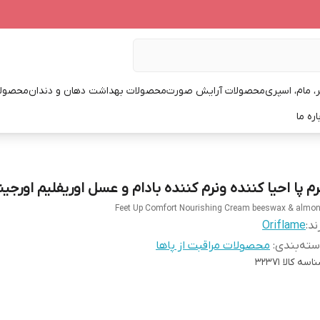
، مام، اسپری
محصولات آرایش صورت
محصولات بهداشت دهان و دندان
محصولا
اره ما
رم پا احیا کننده ونرم کننده بادام و عسل اوریفلیم اورجین
Feet Up Comfort Nourishing Cream beeswax & almo
ند:
Oriflame
ته‌بندی
:
محصولات مراقبت از پاها
اسه کالا
32371