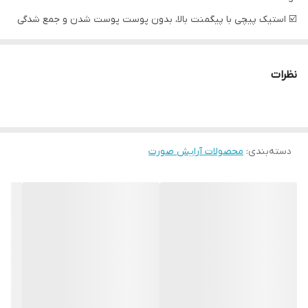
☑️ استیک پیچی با پیگمنت بالا، بدون پوست پوست شدن و جمع شدگی
☑️ ترکیب پذیری بالا جهت ادغام رنگ های مختلف
☑️ فرمولاسیون کرمی، نرم و روان و ماندگار
نظرات
☑️تا ۱۲ ساعت ماندگاری
☑️مقاوم در برابر رطوبت
دسته‌بندی
:
محصولات آرایش صورت