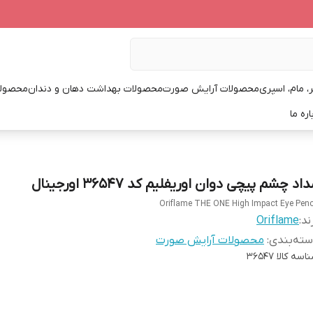
، مام، اسپری
محصولات آرایش صورت
محصولات بهداشت دهان و دندان
محصولا
اره ما
اد چشم پیچی دوان اوریفلیم کد 36547 اورجینال
Oriflame THE ONE High Impact Eye Penc
ند:
Oriflame
ته‌بندی
:
محصولات آرایش صورت
اسه کالا
36547