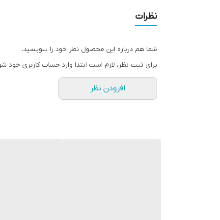
• بدون نیاز به تیز کردن نوک قلم
نظرات
• بدون پخش شدن و ریزش
• مناسب برای استفاده داخل وخارج چشم.
شما هم درباره این محصول نظر خود را بنویسید.
• 36547 Pitch Black
برای ثبت نظر، لازم است ابتدا وارد حساب کاربری خود شو
افزودن نظر