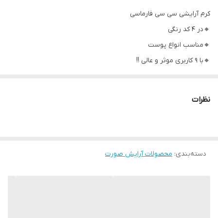
کرم آرایشی سی سی فارماسی
🔸در 4 کد رنگی
🔸مناسب انواع پوست
🔸با 9 کاربری موثر و عالی !!
🔸حاوی ویتامین B3 و ویتامین C.
🔸ضد افتاب با SPF:25.
نظرات
🔸ترکیبی از چندین مواد معدنی جهت بهبود بافت پوست
🔸حاوی عصاره جو دوسر ،کلاژن و پروتئین ابریشم (بهبود التهابات و
سلامت پوست ).
دسته‌بندی
:
محصولات آرایش صورت
🔸حاوی روغن ارگان و ماکادمیا (جوان سازی پوست )
🔸پوشش دهی مناسب و ماندگاری بالا.
25g