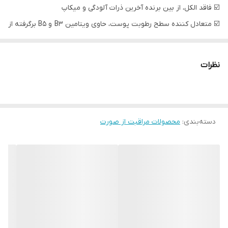
☑️ فاقد الکل، از بین برنده آخرین ذرات آلودگی و میکاپ
☑️ متعادل کننده سطح رطوبت پوست، حاوی ویتامین B3 و B5 برگرفته از
جو دوسر
☑️مناسب برای انواع پوست
نظرات
دسته‌بندی
:
محصولات مراقبت از صورت