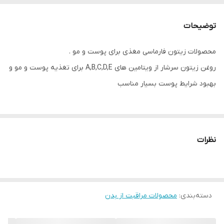
توضیحات
محصولات زیتون فارماسی مغذی برای پوست و مو .
روغن زیتون سرشار از ویتامین های A,B,C,D,E برای تغذیه پوست و مو و
بهبود شرایط پوست بسیار مناسب
✔️شاورژل حاوی روغن زیتون
تغذیه کننده پوست بدن از انواع ویتامین ها و آبرسانی و تقویت کننده
نظرات
عالی به پوست . بوی بسیار عالی . پوست بدن نرم و ابریشمی می گردد
دسته‌بندی
:
محصولات مراقبت از بدن