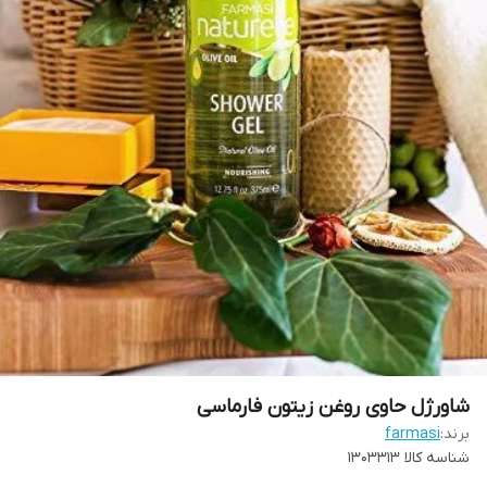
شاورژل حاوی روغن زیتون فارماسی
برند:
farmasi
شناسه کالا
1303313