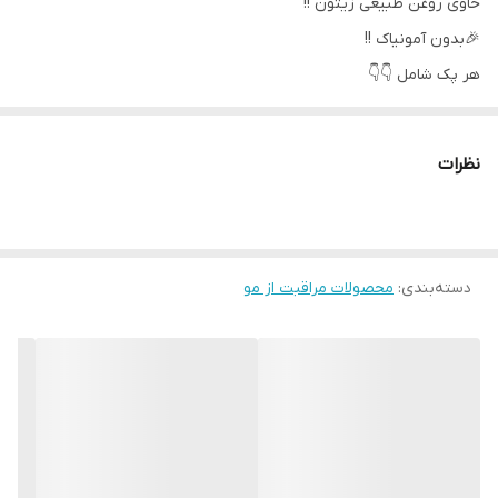
حاوی روغن طبیعی زیتون !!
🎉بدون آمونیاک !!
هر پک شامل 👇👇
تیوب رنگ 50ml
اکسیدان 75ml
نظرات
نرم کننده 10ml
یک جفت دستکش!!
دسته‌بندی
:
محصولات مراقبت از مو
🔅🔅فرموله شده بدون آمونیاک جهت جلوگیری از آسیب زدن به ریشه
موها.
🍃🍃حاوی عصاره طبیعی روغن زیتون جهت نرمی و براقیت بیشتر موها
. 👩🏼⚖ پوشاننده سفیدی موها👩
بهترین و زیباترین رنگ همراه با ماندگاری عالی برای موها .