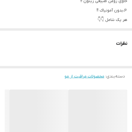
حاوی روغن طبیعی زیتون !!
🎉بدون آمونیاک !!
هر پک شامل 👇👇
تیوب رنگ 50ml
اکسیدان 75ml
نظرات
نرم کننده 10ml
یک جفت دستکش!!
دسته‌بندی
:
محصولات مراقبت از مو
🔅🔅فرموله شده بدون آمونیاک جهت جلوگیری از آسیب زدن به ریشه
موها.
🍃🍃حاوی عصاره طبیعی روغن زیتون جهت نرمی و براقیت بیشتر موها
. 👩🏼⚖ پوشاننده سفیدی موها👩
بهترین و زیباترین رنگ همراه با ماندگاری عالی برای موها .