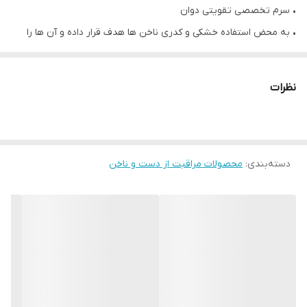
• سرم تخصصی تقویتی دوان
• به محض استفاده خشکی و کدری ناخن ها هدف قرار داده و آن ها را
آبرسانی می کند.
• بهبود رشد و استحکام ناخن ها
نظرات
• سبک و زودجذب
• غیرچسبناک با رایحه دلچسب انگور
دسته‌بندی
:
محصولات مراقبت از دست و ناخن