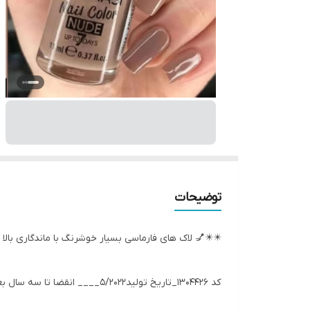
توضیحات
✴️⁩‌✴️⁩💅 لاک های فارماسی بسیار خوشرنگ با ماندگاری بالا !
کد 1304426_تاریخ تولید۵/۲۰۲۲____ انقضا تا سه سال بعد از تولید و از زمان بازشدن ۱۲ ماه زمان دارد