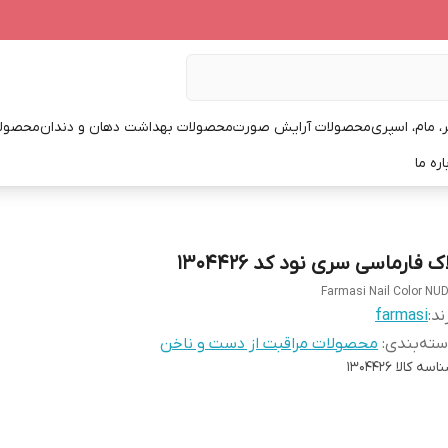
، مام، اسپری
محصولات آرایش صورت
محصولات بهداشت دهان و دندان
محصولا
اره ما
ک فارماسی سری نود کد 1304426
Farmasi Nail Color NU
ند:
farmasi
ته‌بندی
:
محصولات مراقبت از دست و ناخن
اسه کالا
1304426