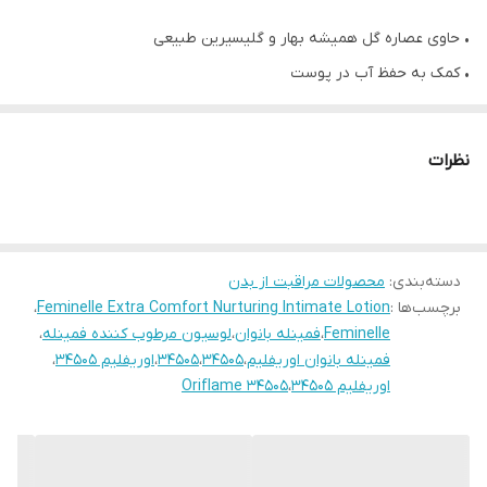
• حاوی عصاره گل همیشه بهار و گلیسیرین طبیعی
• کمک به حفظ آب در پوست
• مرطوب کننده و نرم کننده پوست
• دارای عصاره مغذى كالاندولا و تغذيه ناحيه حساس
نظرات
• از بین برنده حس خشکی پوست
• کمک به آبرسانی و جلوگیری از عفونت
• روشن کننده پوست
دسته‌بندی
:
• مناسب برای استفاده روزانه
محصولات مراقبت از بدن
برچسب‌ها :
Feminelle Extra Comfort Nurturing Intimate Lotion
،
• کاربرد آسان و جذب سریع
Feminelle
،
فمینله بانوان
،
لوسیون مرطوب کننده فمینله
،
• فرمولاسیون ملایم و دارای PH متعادل
فمینله بانوان اوریفلیم
،
34505
،
۳۴۵۰۵
،
اوریفلیم ۳۴۵۰۵
،
• 100 میلی لیتر
اوریفلیم 34505
،
Oriflame 34505