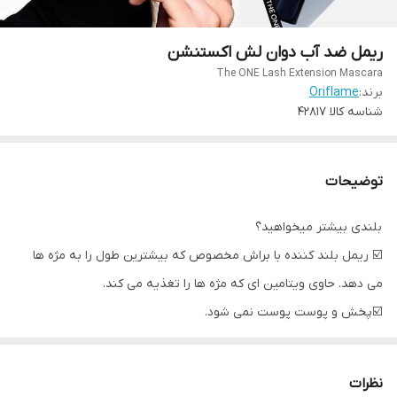
ریمل ضد آب دوان لش اکستنشن
The ONE Lash Extension Mascara
برند:
Oriflame
شناسه کالا
42817
توضیحات
بلندی بیشتر میخواهید؟
☑️ ریمل بلند کننده با براش مخصوص که بیشترین طول را به مژه ها
می دهد. حاوی ویتامین ای که مژه ها را تغذیه می کند.
☑️پخش و پوست پوست نمی شود.
☑️با داشتن ویتامین E مژه ها را تغذیه می کند.
☑️ ماندگاری خود را برای مدت طولانی حفظ می کند.
نظرات