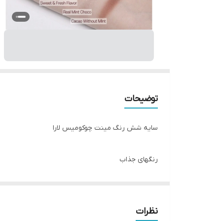
توضیحات
سایه شش رنگ مینت چوکومیس لارا
رنگهای جذاب
✔️سفارش ترکیه
نظرات