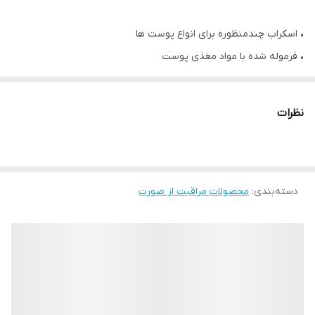
• اسکراب چندمنظوره برای انواع پوست ها
• فرموله شده با مواد مغذی پوست
• با فرمولاسیون کرمی
• با عملکرد پاکسازی، لایه برداری و تصفیه پوست
نظرات
• کمک به کاهش وضوح منافذ و بهبود شفافیت پوست
• از بین برنده سلول های مرده با داشتن لاکتیک اسید و ذرات فوق ریز
پوست بادام
دسته‌بندی
:
محصولات مراقبت از صورت
• کرم اسکراب حاوی AHA (آلفا هیدروکسی اسیدها یا همان اسیدهای
میوه)
• با لایه برداری موثر سطح پوست و تحریک و افزایش بازسازی و ترمیم
کنندگی پوست، باعث شفافیت و پاکسازی عمیق پوست میشوند.
• مناسب تمام سنین
• حاوی عصاره سیب که باعث بازسازی و لایه برداری و رفع خستگی پوست