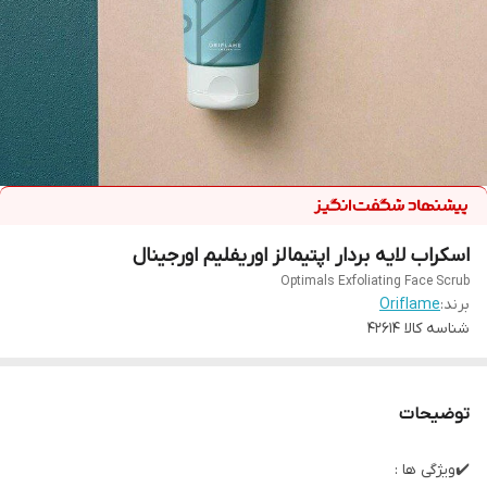
اسکراب لایه بردار اپتیمالز اوریفلیم اورجینال
Optimals Exfoliating Face Scrub
برند:
Oriflame
شناسه کالا
42614
توضیحات
✔️ویژگی ها :