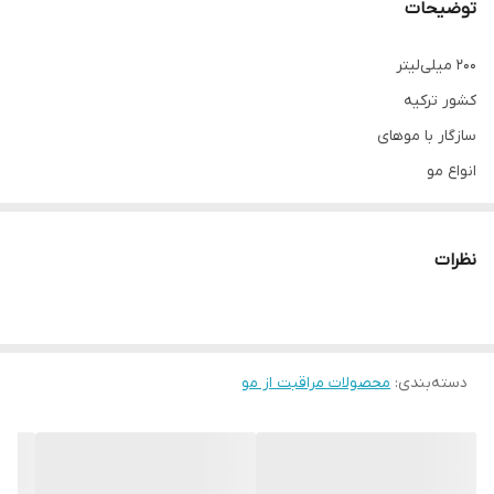
توضیحات
۲۰۰ میلی‌لیتر
کشور ترکیه
سازگار با موهای
انواع مو
مناسب برای
بانوان و آقایان
نظرات
اسپری شامپو خشک سایوس مدل Pure Fresh، موهای شما را برای مدت
طولانی تازه و شاداب نگه می دارد. این محصول به شستن مو نیازی
ندارد. دارای فرمولاسیون عاری از سیلیکون و پارابن است و ضد حساسیت
است.
دسته‌بندی
:
محصولات مراقبت از مو
✔️اورجینال