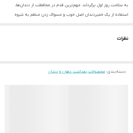
به سلامت روز اول برگرداند. مهم‌ترین قدم در محافظت از دندان‌ها،
استفاده از یک خمیردندان اصل خوب و مسواک زدن منظم به شیوه
صحیح است. خمیر دندان حاوی فلوراید original ترامد (Theramed)
تولید کشور آلمان بوده و برای محافظت همه جانبه از دندان و لثه‌ها
نظرات
ساخته شده است.
✔️اورجینال
دسته‌بندی
:
محصولات بهداشت دهان و دندان