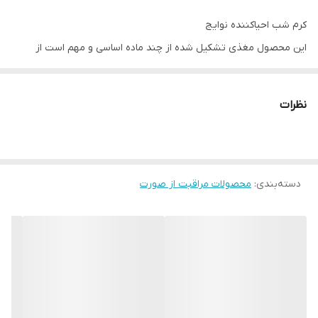
کرم شب احیاکننده نوایج
این محصول مغذی تشکیل شده از چند ماده اساسی و مهم است از
جمله :
جنستئین جهت افزایش کلاژن سازی و تقویت الاستینه و رطوبت رسانی
نظرات
پوست.
عصاره ریشه بارهنگ به منظور مهار تخریب و حفظ و تقویت ساختار و
استحکام پوست
دسته‌بندی
:
محصولات مراقبت از صورت
روغن دانه گل میدوفوم و عصاره انگور فرنگی سیاه و همچنین اسیدهای
چرب غنی شده به دلیل تغذیه پوست و همچنین نرمی و لطافت و
شادابی پوست
نتیجه استفاده از ست محصولات تایم ریستور نوایج در 77 خانم بین 55
تا 65 ساله پس از 6 هفته:
92 درصد از افراد گفته اند که کشش پوست افزایش یافته است.