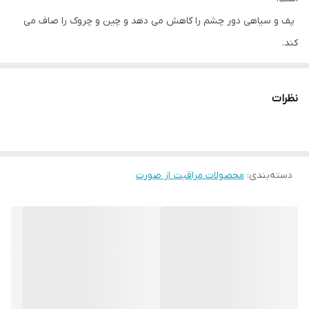
پف و سیاهی دور چشم را کاهش می دهد و چین و چروک را صاف می
کند.
فرمول با pH متعادل و بدون عطر و رایحه
به سرعت جذب می شود، پوست را مرطوب می کند و احساس آرامش می
نظرات
کند
اثر بخشی آن با آزمایشات پوستی مصرف کنندگان اثبات شده است
دسته‌بندی
:
محصولات مراقبت از صورت