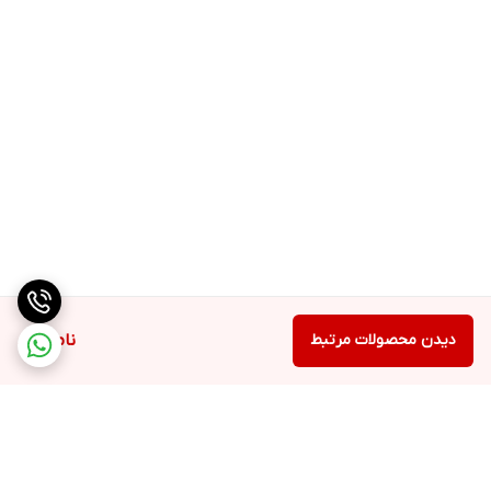
تامین رطوبت مورد نیاز روزانه پوست
غیر کومدون‌زا
فاقد AHA
حجم 10 میل
ساخت فرانسه
✔️اورجینال
دیدن محصولات مرتبط
ناموجود