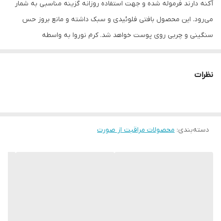
آکنه دارند فرموله شده و جهت استفاده روزانه گزینه مناسبی به شمار
می‌رود. این محصول بافتی فلوئیدی و سبک داشته و مانع بروز حس
سنگینی و چربی روی پوست خواهد شد. کرم نوروا به واسطه
فرمولاسیون خود در کاهش و درمان جوش و آکنه تاثیر مثبتی داشته و
به عنوان یک زیرساز برای آرایش انتخاب خوبی محسوب می‌شود. این
نظرات
محصول به تامین رطوبت مورد نیاز روزانه پوست کمک رسانده، رنگی
یکدست و طبیعی به آن می‌بخشد و از بروز خشکی و حس کشیدگی روی
پوست جلوگیری به عمل می‌آورد. کرم ضدجوش اکتی‌پور برای تنظیم و
دسته‌بندی
:
محصولات مراقبت از صورت
کنترل ترشح چربی پوست مفید واقع شده و در رفع جوش‌های سرسیاه،
سرسفید و قرمز ریز التهابی نقش بسزایی دارد. این محصول از براقیت
بیش از حد پوست پیشگیری نموده و سبب ایجاد ظاهری مات روی آن
می‌شود. کرم ضدجوش نوروا اکتی‌پور فاقد AHA و غیرکومدون‌زا بوده و
مانع بروز حساسیت و تحریکات پوستی می‌گردد. این محصول از خاصیت
ضدالتهاب و آنتی‌باکتریال برخوردار است و در کاهش و تسکین قرمزی و