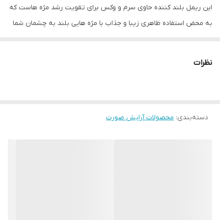
این ریمل بلند کننده حاوی سرم و وکس برای تقویت رشد مژه هاست که
به محض استفاده ظاهری زیبا و جذاب با مژه هایی بلند به چشمان شما
هدیه میدهد.
سرم تقویت کننده مژه به کار رفته در فرمول این ریمل باعث بهبود رشد
نظرات
مژه می شود و مژه ها را قوی تر و ضخیم تر می کند.
موم (وکس) مغذی مخلوط شده در این ریمل فوراً مژه های شما را بلند و
حجیم خواهد کرد .
دسته‌بندی
:
محصولات آرایش صورت
حاوی پیگمنت های (رنگدانه) قوی رنگ مشکی برای ظاهر کردن مژه
هایی مشکی تر از مشکی
روغن جوجوبا به کار رفته در این ریمل استفاده از آن را آسان میکند و
درعین حال مژه های شما را تقویت می کند.
حاوی ویتامین E
نتایج تست روی مصرف کنندگان این ریمل به شرح زیر است
96% از مصرف کنندگان موافق هستند که بلافاصله پس از استفاده از