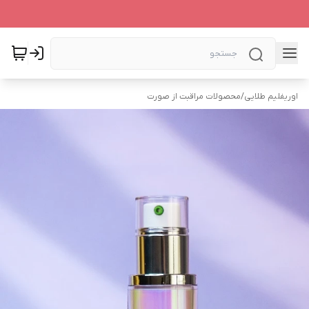
اوریفلیم طلایی
/
محصولات مراقبت از صورت