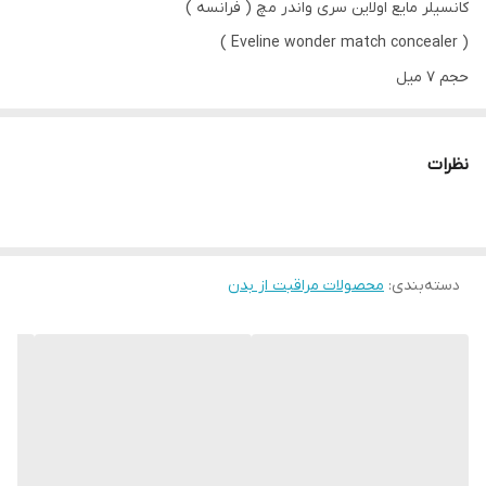
کانسیلر مایع اولاین سری واندر مچ ( فرانسه )
( Eveline wonder match concealer )
حجم 7 میل
موجود در شماره 1 , 5 , 10 , 15
پوشش بسیار عالی
نظرات
دارای رنگدانه های مات
ایجاد پوشش یکدست و صاف
پوشش جای جوش، تیرگی ، خطوط چروک
دسته‌بندی
:
مناسب انواع پوست
محصولات مراقبت از بدن
ماندگاری بالا
کشور سازنده: فرانسه
✔️اورجینال