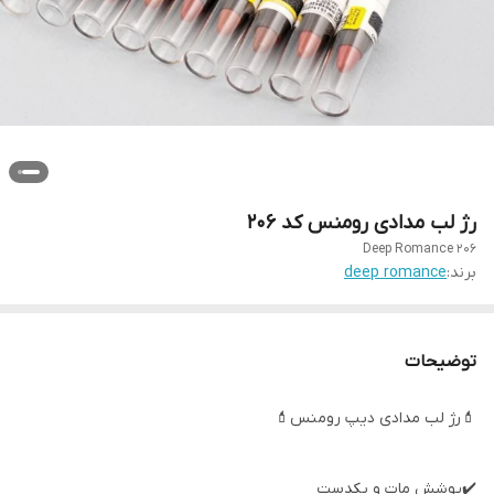
رژ لب مدادی رومنس کد 206
Deep Romance 206
برند:
deep romance
توضیحات
💄رژ لب مدادی دیپ رومنس💄
✔️پوشش مات و یکدست