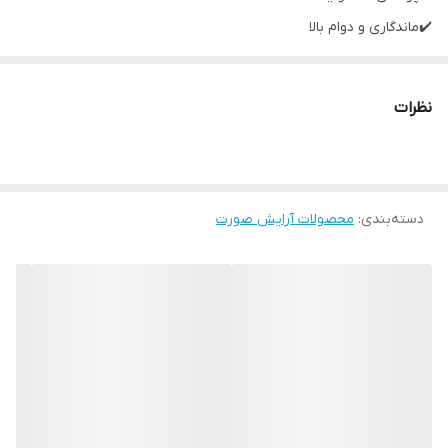
✔️ماندگاری و دوام بالا
✔️حفظ رطوبت لب
✔️فاقد سرب و پارابن
نظرات
✔️بدون ایجاد حس چربی
✔️ساخت کشور آلمان
✔️اورجینال
✔️2.8گرم
دسته‌بندی
:
محصولات آرایش صورت