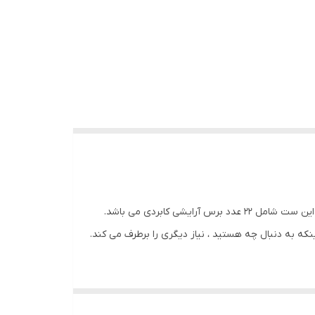
اگر به دنبال یک مجموعه کامل از بهترین برس های آرایش هستید با ست براش کستال سنت می توانید یک آرایه بی پایان ایجاد کنید. این ست شامل 22 عدد برس آرایشی کابردی می باشد.
ه به دنبال چه هستید ، نیاز دیگری را برطرف می کند.