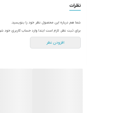
نظرات
1-فن براش بزرگ (مصنوعی)
2-بافر پودر (مصنوعی)
شما هم درباره این محصول نظر خود را بنویسید.
3-پودر گرد (مصنوعی)
برای ثبت نظر، لازم است ابتدا وارد حساب کاربری خود شو
4-بافر تخت (مصنوعی)
افزودن نظر
5-رژگونه زاویه دار (موی طبیعی)
6-براش کرم پودر (موی طبیعی)
7-براش کانسیلر (مصنوعی)
8-سایه بزرگ (موی طبیعی)
9-بلندر (موی طبیعی)
Doe Foot Blender-10(مو طبیعی)
11-سایه گنبدی (موی طبیعی)
12-بلندر گنبدی (موی طبیعی)
13-سایه متوسط ​​(موهای طبیعی)