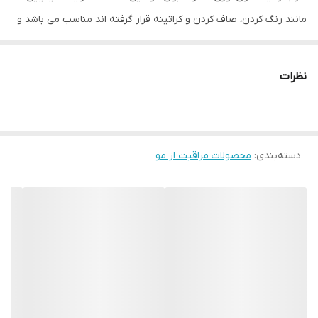
مانند رنگ کردن، صاف کردن و کراتینه قرار گرفته اند مناسب می باشد و
با فرمولاسیون بدون الکل ضمن درخشندگی موها، باعث نرمی و ترمیم آن
ها می شود.
نظرات
ویژگی ها:
✔حاوی کراتین، آلوئه ورا و ویتامین E
✔نرمی و درخشندگی فوق العاده و طولانی مدت موها
دسته‌بندی
:
✔عدم ایجاد سنگینی روی مو
محصولات مراقبت از مو
✔ترمیم کننده و مغذی مو
✔بدون الکل
✔مناسب برای موهای رنگ شده، صاف شده و کراتینه
✔مناسب برای انواع مدل های مو
مقدار کمی از سرم را روی موهای خشک یا مرطوب و تا انتهای موها
پخش نمایید