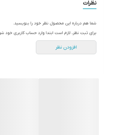
همچنین این محصول دارای خاصیت آبرسانی بالا است که
نظرات
نوتروژینا دارای SPF30 است که محافظت مطلوبی در برابر اشعه های مضر آفتاب نظیر UVB و UVA ایجاد می نماید.
شما هم درباره این محصول نظر خود را بنویسید.
ویتامین سی و ای موجود در این محصول آنتی اکسیدان 
برای ثبت نظر، لازم است ابتدا وارد حساب کاربری خود شو
افزودن نظر
ضد آفتاب روشن کننده نوتروژینا، برای انواع پوست منا
صورتتان احساس نخواهید کرد
ساخت فرانسه
مناسب تمامی پوست ها
دارای اس پی اف ۳۰
خاصیت ضد لک و شفاف کردن پوست
خاصیت روشن کنندگی پوست
محافظت از پوست در برابر اشعه های uva و uvb