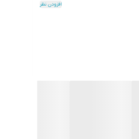
از پیری زودرس پوست می شود. ضد آفتاب برایت بوست
افزودن نظر
ی شود؛ بنابراین آثار چسبندگی را بر روی پوست