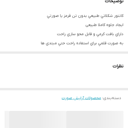
توضیحات
کانتور شكلاتي طبيعي بدون تن قرمز يا صورتي
ایجاد جلوه کاملا طبیعی
داراي بافت كرمي و قابل محو سازي راحت
به صورت قلمي براي استفاده راحت حتي مبتدي ها
مناسب جهت زاويه سازي بيني و چانه و گونه ها
مناسب برای گریم حرفه ای وغیرحرفه ای
نظرات
مناسب جهت کوچکتر نمودن بینی های پهن در آرایش
برجسته کننده ظاهر گونه
طراحی مدادی و بسیار کاربردی
دسته‌بندی
:
مناسب برای انواع پوست
محصولات آرایش صورت