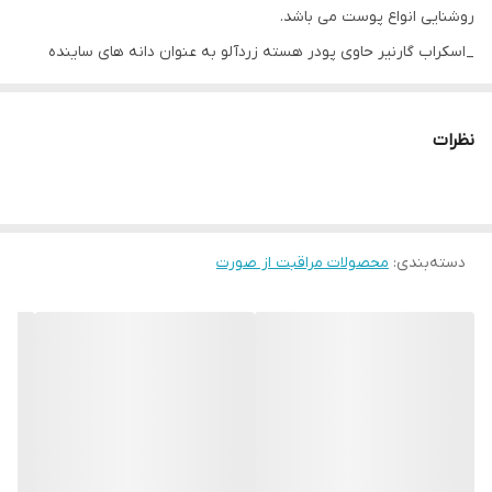
روشنایی انواع پوست می باشد.
_اسکراب گارنیر حاوی پودر هسته زردآلو به عنوان دانه های ساینده
اسکراب
_روغن زردآلو جهت تغذیه کنندگی قوی و لطافت بخشی پوست می
نظرات
باشد.
_دارای فرمول وگان و بدون مواد مضره از جمله سولفات و پارابن است
_قابل استفاده به دو صورت اسکراب و ماسک می باشد
دسته‌بندی
:
_مناسب انواع پوست ها
محصولات مراقبت از صورت
_تغذیه کننده پوست روشن کننده و درخشان کننده
_از بین برنده جوش های سرسیاه و زیر پوستی
_کوچک شدن منافذ پوست